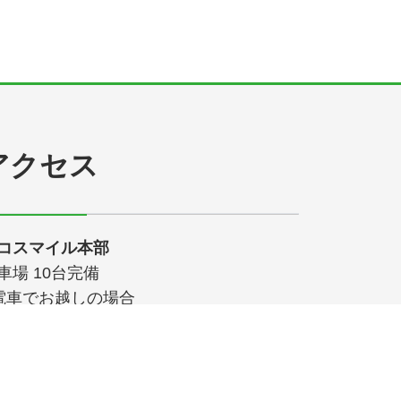
アクセス
コスマイル本部
車場 10台完備
電車でお越しの場合
大阪急行電鉄 箕面船場阪大前駅 徒歩10分