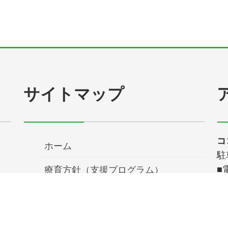
サイトマップ
コ
ホーム
駐
■
療育方針（支援プログラム）
北
療育内容
療育の流れ