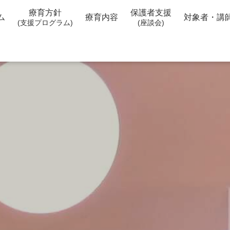
療育方針
保護者支援
ム
療育内容
対象者・講
(支援プログラム)
(座談会)