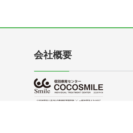
会社概要
ココスマイル本部
〒562-0014
住所:大阪府箕面市萱野5丁目12-1